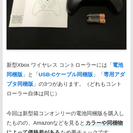
新型Xbox ワイヤレス コントローラーには「
電池
同梱版
」と「
USB-Cケーブル同梱版
」「
専用アダ
プタ同梱版
」の3つがあります。（どれもコント
ローラー自体は同じ）
今回は新型箱コンオンリーの電池同梱版を購入し
たものの、Amazonなどを見ると
カラーや同梱物
によって価格差がある
ため要チェックです。