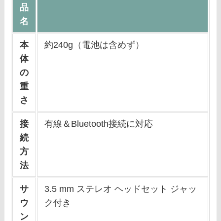
品
名
本
約240g（電池は含めず）
体
の
重
さ
接
有線＆Bluetooth接続に対応
続
方
法
サ
3.5 mm ステレオ ヘッドセット ジャッ
ウ
ク付き
ン