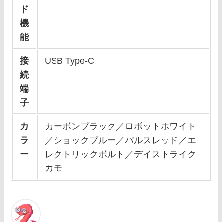
ド
機
能
接
USB Type-C
続
端
子
カ
カーボンブラック／ロボットホワイト
ラ
／ショックブルー／パルスレッド／エ
ー
レクトリックボルト／デイストライク
カモ