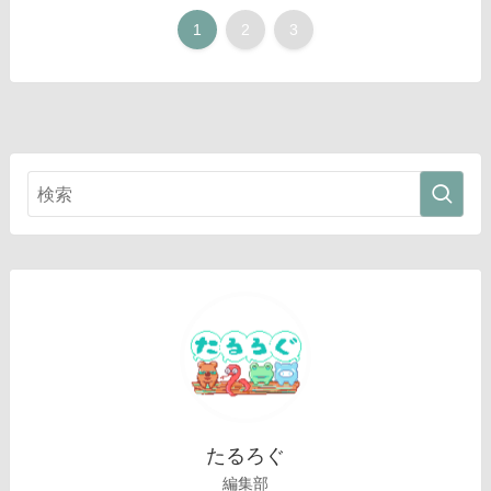
1
2
3
たるろぐ
編集部