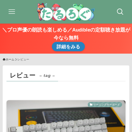
＼プロ声優の朗読も楽しめる／Audibleの定額聴き放題が
今なら無料
詳細をみる
ホーム
レビュー
レビュー
– tag –
ゲーミングキーボード