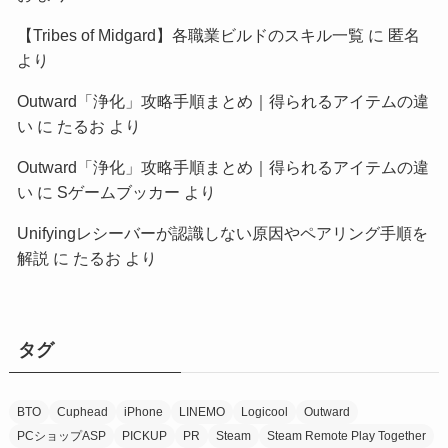
【Tribes of Midgard】各職業ビルドのスキル一覧
に
匿名
より
Outward「浄化」攻略手順まとめ｜得られるアイテムの違
い
に
たるお
より
Outward「浄化」攻略手順まとめ｜得られるアイテムの違
い
に
Sゲームブッカー
より
Unifyingレシーバーが認識しない原因やペアリング手順を
解説
に
たるお
より
タグ
BTO
Cuphead
iPhone
LINEMO
Logicool
Outward
PCショップASP
PICKUP
PR
Steam
Steam Remote Play Together