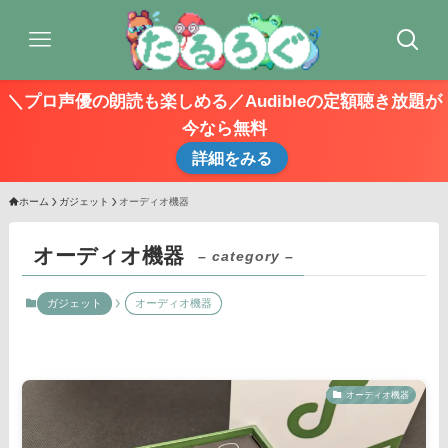
＼プロ声優の朗読も楽しめる／Audibleの定額聴き放題が
今なら無料
詳細をみる
ホーム
ガジェット
オーディオ機器
オーディオ機器
– category –
ガジェット
オーディオ機器
オーディオ機器