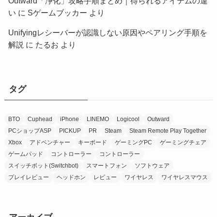
Outward「浄化」攻略手順まとめ｜得られるアイテムの違
い
に
Sゲームブッカー
より
Unifyingレシーバーが認識しない原因やペアリング手順を
解説
に
たるお
より
タグ
BTO
Cuphead
iPhone
LINEMO
Logicool
Outward
PCショップASP
PICKUP
PR
Steam
Steam Remote Play Together
Xbox
アドベンチャー
キーボード
ゲーミングPC
ゲーミングチェア
ゲームパッド
コントローラー
コントローラー
スイッチボット(Switchbot)
スマートフォン
ソフトウェア
プレイレビュー
ヘッドホン
レビュー
ワイヤレス
ワイヤレスマウス