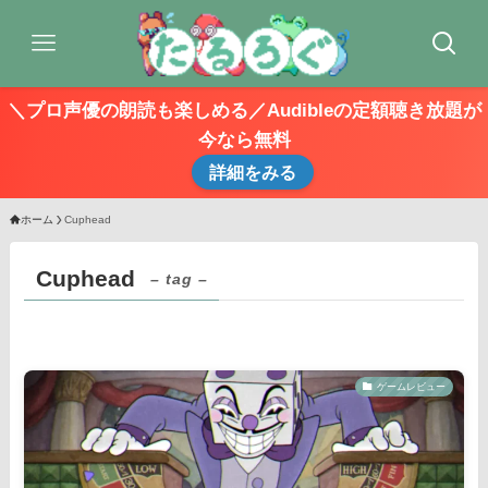
＼プロ声優の朗読も楽しめる／Audibleの定額聴き放題が
今なら無料
詳細をみる
ホーム
Cuphead
Cuphead
– tag –
ゲームレビュー