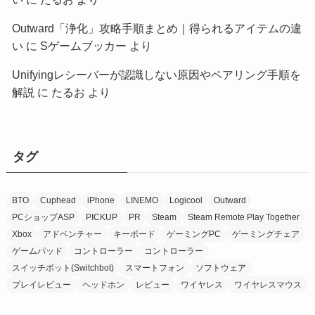
Outward「浄化」攻略手順まとめ｜得られるアイテムの違
い
に
Sゲームブッカー
より
Unifyingレシーバーが認識しない原因やペアリング手順を
解説
に
たるお
より
タグ
BTO
Cuphead
iPhone
LINEMO
Logicool
Outward
PCショップASP
PICKUP
PR
Steam
Steam Remote Play Together
Xbox
アドベンチャー
キーボード
ゲーミングPC
ゲーミングチェア
ゲームパッド
コントローラー
コントローラー
スイッチボット(Switchbot)
スマートフォン
ソフトウェア
プレイレビュー
ヘッドホン
レビュー
ワイヤレス
ワイヤレスマウス