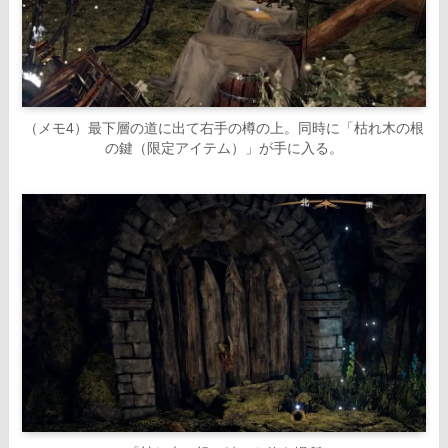
（メモ4）最下層の道に出て右手の樽の上。同時に「枯れ木の根
の鍵（限定アイテム）」が手に入る。