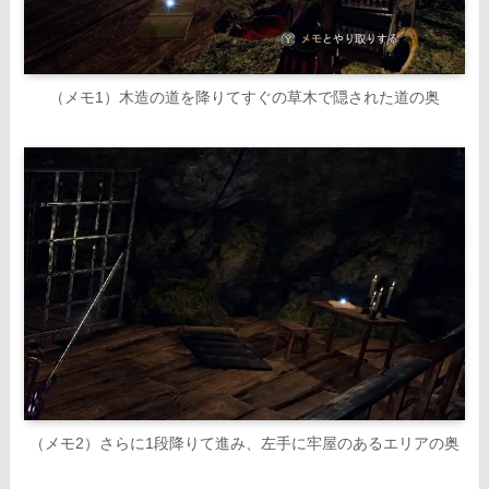
（メモ1）木造の道を降りてすぐの草木で隠された道の奥
（メモ2）さらに1段降りて進み、左手に牢屋のあるエリアの奥